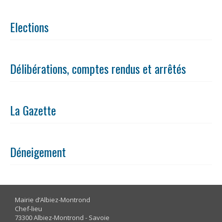
Elections
Délibérations, comptes rendus et arrêtés
La Gazette
Déneigement
Mairie d’Albiez-Montrond
Chef-lieu
73300 Albiez-Montrond - Savoie